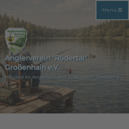
Menü
Anglerverein "Rödertal"
Großenhain e.V.
Mitglied im Anglerverband "Elbflorenz" Dresden e.
V.