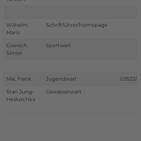
Wilhelm,
Schriftführer/Homepage
Mario
Goersch,
Sportwart
Simon
Mai, Frank
Jugendwart
03522/3
Stan Jung-
Gewässerwart
Heduschka