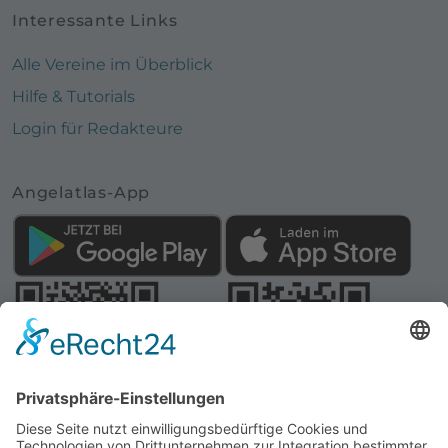
Interessante Links
Alle Vereine im Überblick
Hilfe & Tutorials
Login für Redakteure
Angelatlas-App